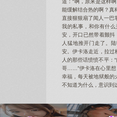
道：“啊，原来是这样
能缓解结合热的啊？真
直接狠狠扇了闻人一巴
我的私事，和你有什么
安，开口已然带着颤抖
人猛地推开门走了。陆
安。伊卡洛走近，拉过
人的那些话愤愤不平：
哥……”伊卡洛在心里
幸福，每天被地狱般的
不知道为什么，意识到
x