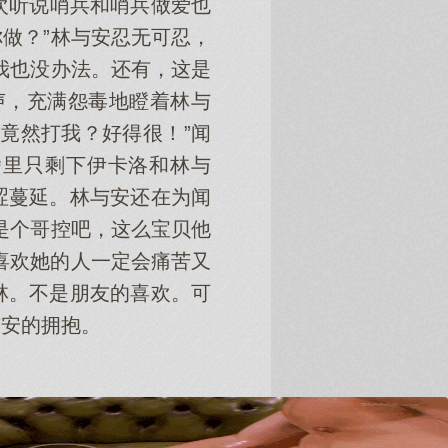
次听说哨兵和哨兵做爱也
做？”林与安忍无可忍，
我也没办法。还有，这是
声，充满怨毒地瞪着林与
竟然打我？好得很！”闻
舍里只剩下伊卡洛和林与
涩蔓延。林与安还在为闻
是个哥控吧，这么宝贝他
喜欢她的人一定会痛苦又
林。不是朋友的喜欢。可
与安的拥抱。