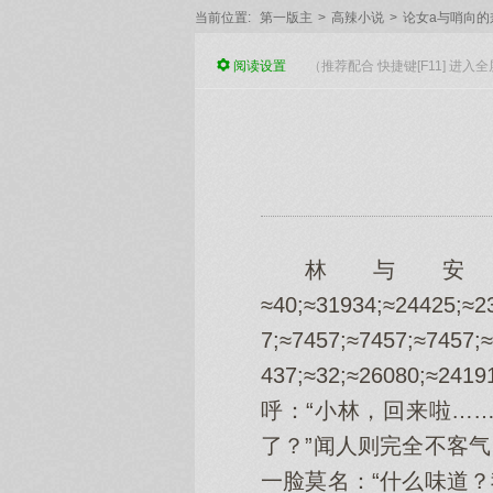
当前位置:
第一版主
>
高辣小说
>
论女a与哨向的
阅读
设置
（推荐配合 快捷键[F11] 进
林与
≈40;≈31934;≈24425;≈2
7;≈7457;≈7457;≈7457;
437;≈32;≈26080;≈
呼：“小林，回来啦…
了？”闻人则完全不客
一脸莫名：“什么味道