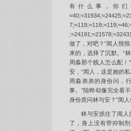
有什么事，你们
≈40;≈31934;≈24425;≈2
7;≈119;≈119;≈119;≈46;
;≈24191;≈21578;
做了，对吧？”闻人恨
来的，选择了沉默。“
周淼那个贱人怎么配！
安，“闻人，这是她的
周淼弟弟的身份问，行
事。”陆晔却像完全看
身份质问林与安？”闻人
林与安抓住了闻人
了，身上没有带抑制剂