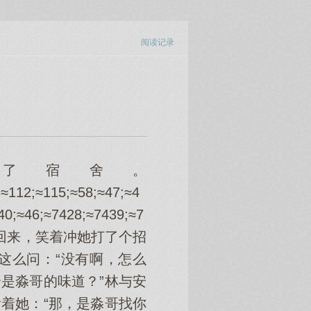
阅读记录
了宿舍。
≈112;≈115;≈58;≈47;≈4
40;≈46;≈7428;≈7439;≈7
;伊卡洛见她回来，笑着冲她打了个招
这么问：“没有啊，怎么
是淼哥的味道？”林与安
着她：“那，是淼哥找你