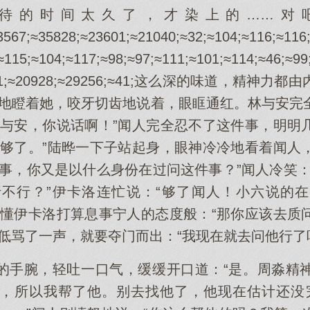
待的时间太久了，才染上的……对吧
3567;≈35828;≈23601;≈21040;≈32;≈104;≈116;≈116;
≈115;≈104;≈117;≈98;≈97;≈111;≈101;≈114;≈46;≈99
≈32431;≈20928;≈29256;≈41;这么深的味道，
恨地瞪着她，咬牙切齿地说着，眼眶通红。林与安完
林与安，你说话啊！”闻人完全忍不了这件事，明明
“够了。”陆晔一下子站起身，眼神冷冷地看着闻人
私事，你又是以什么身份在过问这件事？”闻人冷笑：
不行？”伊卡洛连忙说：“够了闻人！小六说的
不懂伊卡洛打算息事宁人的态度般：“那你应该去质
低骂了一声，就要夺门而出：“我现在就去问他行了
的手腕，轻吐一口气，缓缓开口道：“是。周淼精
，所以我帮了他。别去找他了，他现在估计还没