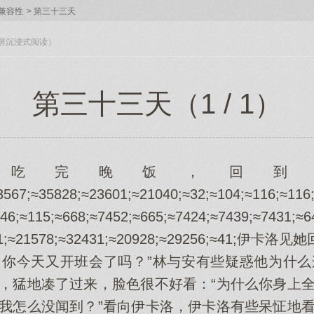
兼容性
>
第三十三天
入全屏沉浸式阅读）
第三十三天（1 / 1）
安吃完晚饭，回到
3567;≈35828;≈23601;≈21040;≈32;≈104;≈116;≈116;
≈46;≈115;≈668;≈7452;≈665;≈7424;≈7439;≈7431;≈6
24191;≈21578;≈32431;≈20928;≈29256;≈41
…你今天又开班会了吗？”林与安有些疑惑他为什么
气，猛地凑了过来，脸色很不好看：“为什么你身上全
？我怎么没闻到？”看向伊卡洛，伊卡洛有些呆怔地看