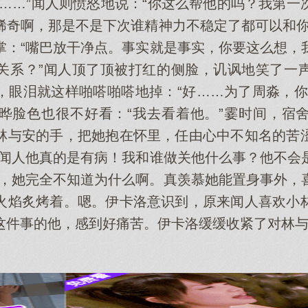
啊……”闻人则愤怒地说：“你这么帮他的吗？我第一
稀奇啊，那是不是下次谁精神力不稳定了都可以和你
掌：“嘴巴放干净点。事实就是事实，你要这么想，
关系？”闻人顶了顶被打红的侧脸，讥讽地笑了一
，眼泪就这样啪嗒啪嗒地掉：“好……为了周淼，你
晔脸色也很不好看：“我去看着他。”霎时间，宿
林与安的手，把她抱在怀里，任由心中不知名的苦
“闻人他真的是有病！我和谁做关他什么事？他不会
想，她完全不知道为什么啊。真羡慕她能置身事外，
火焰炙烤着。嗯。伊卡洛意识到，原来闻人喜欢小
这件事的他，感到好痛苦。伊卡洛缓缓收紧了对林