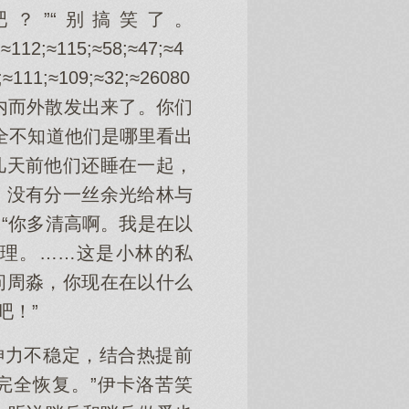
？”“别搞笑了。
≈112;≈115;≈58;≈47;≈4
;≈111;≈109;≈32;≈26080
精神力都由内而外散发出来了。你们
全不知道他们是哪里看出
几天前他们还睡在一起，
，没有分一丝余光给林与
“你多清高啊。我是在以
在理。……这是小林的私
问周淼，你现在在以什么
吧！”
神力不稳定，结合热提前
完全恢复。”伊卡洛苦笑