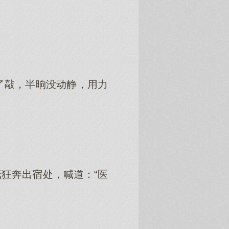
了敲，半晌没动静，用力
狂奔出宿处，喊道：“医