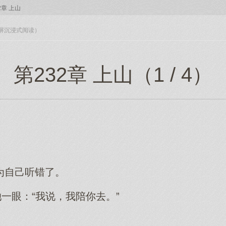
2章 上山
入全屏沉浸式阅读）
第232章 上山（1 / 4）
为自己听错了。
她一眼：“我说，我陪你去。”
。