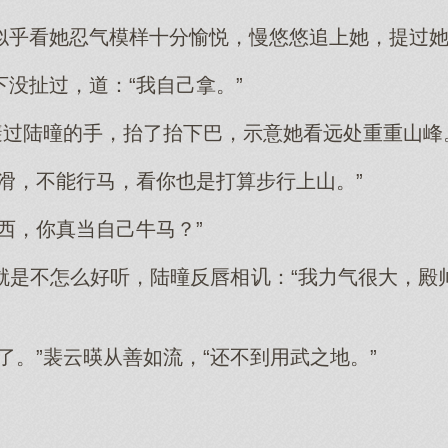
似乎看她忍气模样十分愉悦，慢悠悠追上她，提过
没扯过，道：“我自己拿。”
身避过陆曈的手，抬了抬下巴，示意她看远处重重山峰
路滑，不能行马，看你也是打算步行上山。”
西，你真当自己牛马？”
就是不怎么好听，陆曈反唇相讥：“我力气很大，殿
了。”裴云暎从善如流，“还不到用武之地。”