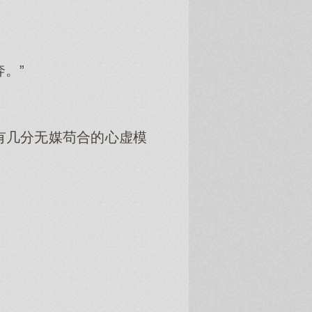
。”
有几分无媒苟合的心虚模