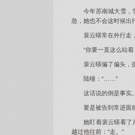
今年苏南城大雪，
急，她也不会这时候出
裴云暎常在外行走
“你要一直这么站着
裴云暎偏了偏头，
陆曈：“……”
这话说的倒是事实
要是被告到常进面
她盯着裴云暎看了
越过他往前：“走。”