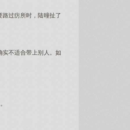
要路过疠所时，陆曈扯了
确实不适合带上别人。如
。
显。