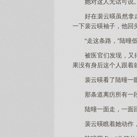
她对这人无话可说
好在裴云暎虽然拿
一下裴云暎袖子，他回
“走这条路，”陆曈
被医官们发现，又
果没有身后这个人跟着
裴云暎看了陆曈一
那条道离疠所有一
陆曈一面走，一面
裴云暎瞧着她动作