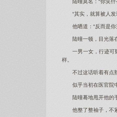
陆曈莫名：“你笑什
“其实，就算被人
他哂道：“反而是
陆曈一顿，目光落
一男一女，行迹可
样。
不过这话听着有点
似乎当初在医官院
陆曈蓦地甩开他的手
他整了整袖子，不