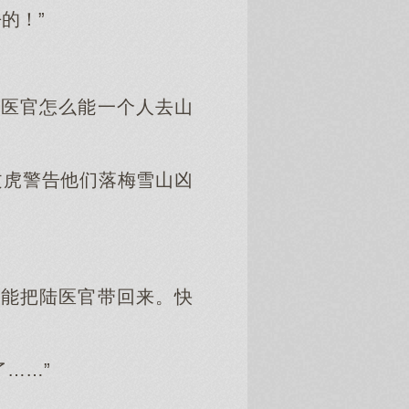
的！”
陆医官怎么能一个人去山
文虎警告他们落梅雪山凶
还能把陆医官带回来。快
……”