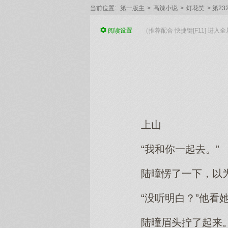
当前位置:
第一版主
>
高辣小说
>
灯花笑
>
第23
阅读
设置
（推荐配合 快捷键[F11] 进
上山
“我和你一起去。”
陆曈愣了一下，以
“没听明白？”他看
陆曈眉头拧了起来