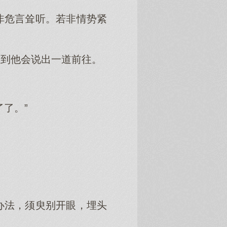
非危言耸听。若非情势紧
想到他会说出一道前往。
了。”
办法，须臾别开眼，埋头