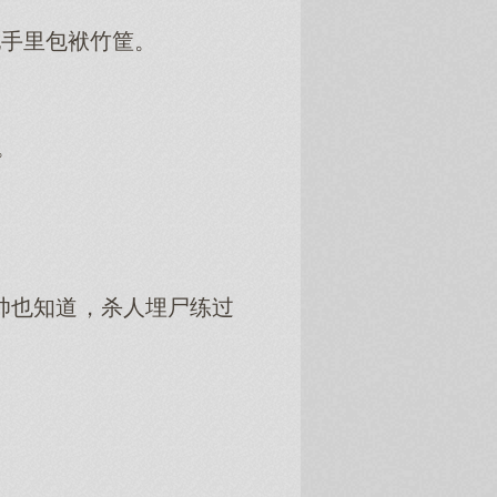
她手里包袱竹筐。
。
帅也知道，杀人埋尸练过