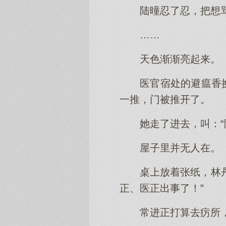
陆曈忍了忍，把想
……
天色渐渐亮起来。
医官宿处的避瘟香
一推，门被推开了。
她走了进去，叫：“
屋子里并无人在。
桌上放着张纸，林
正、医正出事了！”
常进正打算去疠所