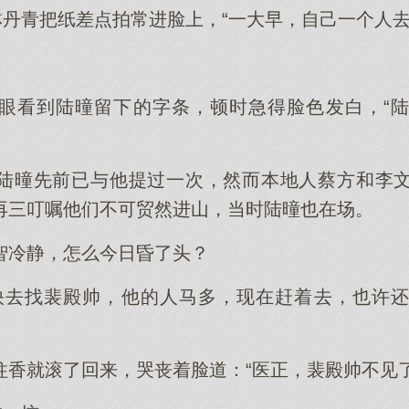
林丹青把纸差点拍常进脸上，“一大早，自己一个人去
眼看到陆曈留下的字条，顿时急得脸色发白，“
陆曈先前已与他提过一次，然而本地人蔡方和李
再三叮嘱他们不可贸然进山，当时陆曈也在场。
智冷静，怎么今日昏了头？
快去找裴殿帅，他的人马多，现在赶着去，也许
柱香就滚了回来，哭丧着脸道：“医正，裴殿帅不见了