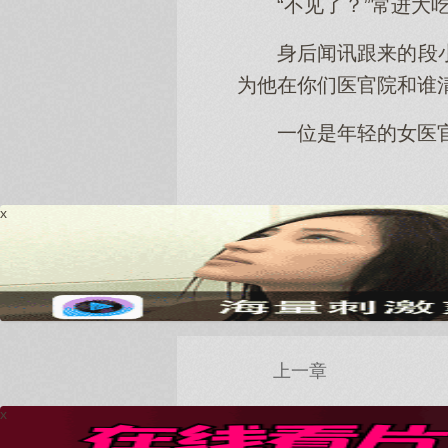
“不见了？”常进大
身后闻讯跟来的段
为他在你们医官院和谁
一位是年轻的女医
x
上一章
x