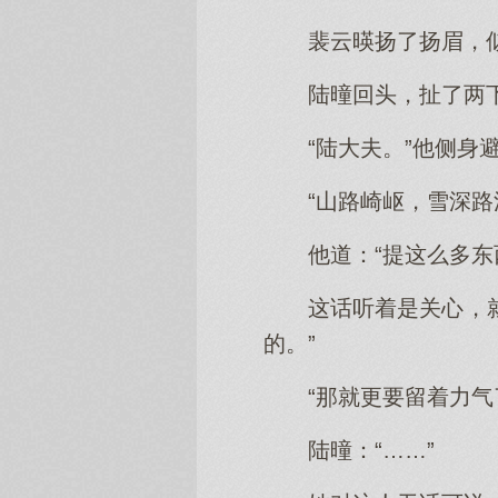
裴云暎扬了扬眉，
陆曈回头，扯了两下
“陆大夫。”他侧
“山路崎岖，雪深
他道：“提这么多东
这话听着是关心，
的。”
“那就更要留着力气
陆曈：“……”