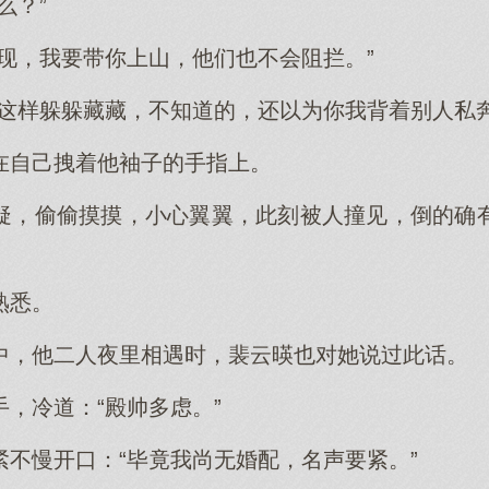
么？”
发现，我要带你上山，他们也不会阻拦。”
你这样躲躲藏藏，不知道的，还以为你我背着别人私奔
在自己拽着他袖子的手指上。
疑，偷偷摸摸，小心翼翼，此刻被人撞见，倒的确
熟悉。
中，他二人夜里相遇时，裴云暎也对她说过此话。
，冷道：“殿帅多虑。”
紧不慢开口：“毕竟我尚无婚配，名声要紧。”