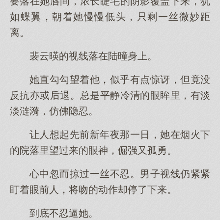
要落在她唇间，浓长睫毛的阴影覆盖下来，犹
如蝶翼，朝着她慢慢低头，只剩一丝微妙距
离。
裴云暎的视线落在陆曈身上。
她直勾勾望着他，似乎有点惊讶，但竟没
反抗亦或后退。总是平静冷清的眼眸里，有淡
淡涟漪，仿佛隐忍。
让人想起先前新年夜那一日，她在烟火下
的院落里望过来的眼神，倔强又孤勇。
心中忽而掠过一丝不忍。男子视线仍紧紧
盯着眼前人，将吻的动作却停了下来。
到底不忍逼她。