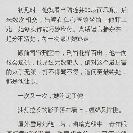
初见时，他就看出陆曈并非表面乖顺。后
来数次相交，陆曈在仁心医馆坐馆，他盯上
她，她每次都能巧妙应付。真话谎言掺杂在一
起分不清楚，每一次都叫她逃走。
殿前司审刑室中，刑罚花样百出，他一向
很会逼供，也见过无数犯人，偏对这个最厉害
的束手无策，打不得骂不得，逼问至最终处，
都是他让步。
一次又一次，她吃定了他。
油灯拉长的影子落在墙上，缠绵又悱恻。
屋外雪月清绝一片，幽暗光线中，青年眼