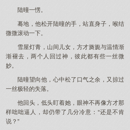
陆曈一愣。
蓦地，他松开陆曈的手，站直身子，喉结
微微滚动一下。
雪屋灯青，山间儿女，方才旖旎与温情渐
渐褪去，两个人回过神，彼此都有些一丝微
妙。
陆曈望向他，心中松了口气之余，又掠过
一丝极轻的失落。
他回头，低头盯着她，眼神不再像方才那
样咄咄逼人，却仍带了几分冷意：“还是不肯
说？”