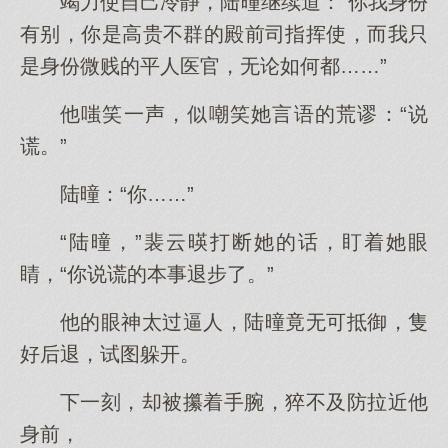
竭力使自己冷静，陆曈继续道：“你我身份
有别，你是高贵不群的殿前司指挥使，而我只
是身份微贱的平人医官，无论如何都……”
他嗤笑一声，似嘲笑她言语的荒谬：“说
谎。”
陆曈：“你……”
“陆曈，”裴云暎打断她的话，盯着她眼
睛，“你说谎的本事退步了。”
他的眼神太过逼人，陆曈竟无可抵御，隻
好后退，试图躲开。
下一刻，却被攥着手腕，猝不及防拉近他
身前，