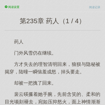
阅读
设置
阅读记录
第235章 药人（1 / 4）
药人
门外风雪仍在继续。
方才失去的理智清明回来，狼狈与隐秘被
揭穿，陆曈一瞬恼羞成怒，掉头要走。
却被一把拽了回来。
裴云暎攥着她手腕，先前含笑的、柔和的
目光顷刻褪去，宛如压抑怒火，面上神情渐渐