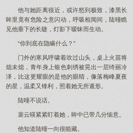
他与她距离很近，或许怒到极致，漆黑长
眸里竟有危险之意闪动，呼吸相闻间，陆曈瞧
见他垂下的长睫，灯影下暧昧而生动。
“你到底在隐瞒什么？”
门外的寒风呼啸着吹过山头，桌上火苗将
熄未熄，青年身上银色刺绣被晃出一层绮丽冷
泽，比这更耀眼的是他的眼睛，像落梅峰夏夜
的星，温柔又锋利，照着她无所遁形。
陆曈不说话。
裴云暎紧紧盯着她，眸中已带几分恼意。
他知道陆曈一向很能藏。