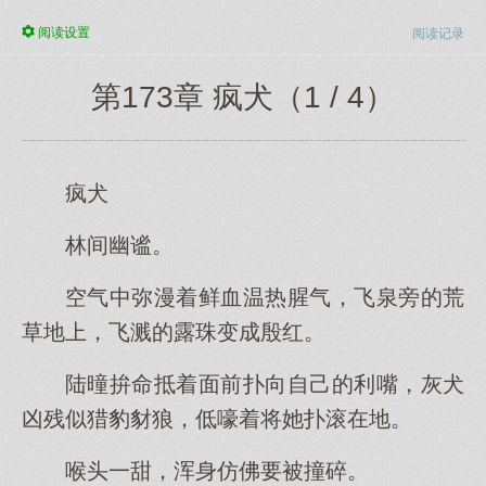
阅读
设置
阅读记录
第173章 疯犬（1 / 4）
疯犬
林间幽谧。
空气中弥漫着鲜血温热腥气，飞泉旁的荒
草地上，飞溅的露珠变成殷红。
陆曈拚命抵着面前扑向自己的利嘴，灰犬
凶残似猎豹豺狼，低嚎着将她扑滚在地。
喉头一甜，浑身仿佛要被撞碎。