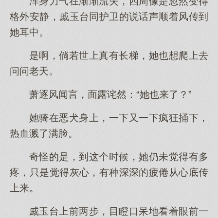
浑身力气在渐渐流失，四周像是忽然变得
格外安静，戚玉台同护卫的说话声顺着风传到
她耳中。
是啊，倘若世上真有长梯，她也想爬上去
问问老天。
萧逐风闻言，面露诧然：“她也来了？”
她骑在恶犬身上，一下又一下疯狂捅下，
热血溅了满脸。
奇怪的是，到这个时候，她仍未觉得有多
疼，只是觉得灰心，有种深深的疲倦从心底传
上来。
戚玉台上前两步，目瞪口呆地看着眼前一