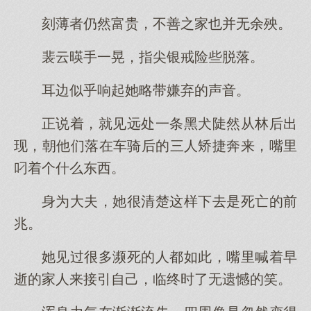
刻薄者仍然富贵，不善之家也并无余殃。
裴云暎手一晃，指尖银戒险些脱落。
耳边似乎响起她略带嫌弃的声音。
正说着，就见远处一条黑犬陡然从林后出
现，朝他们落在车骑后的三人矫捷奔来，嘴里
叼着个什么东西。
身为大夫，她很清楚这样下去是死亡的前
兆。
她见过很多濒死的人都如此，嘴里喊着早
逝的家人来接引自己，临终时了无遗憾的笑。