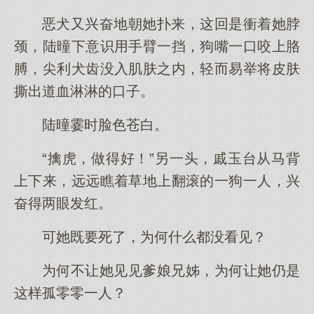
恶犬又兴奋地朝她扑来，这回是衝着她脖
颈，陆曈下意识用手臂一挡，狗嘴一口咬上胳
膊，尖利犬齿没入肌肤之内，轻而易举将皮肤
撕出道血淋淋的口子。
陆曈霎时脸色苍白。
“擒虎，做得好！”另一头，戚玉台从马背
上下来，远远瞧着草地上翻滚的一狗一人，兴
奋得两眼发红。
可她既要死了，为何什么都没看见？
为何不让她见见爹娘兄姊，为何让她仍是
这样孤零零一人？