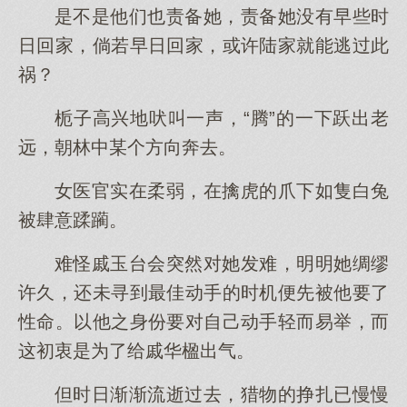
是不是他们也责备她，责备她没有早些时
日回家，倘若早日回家，或许陆家就能逃过此
祸？
栀子高兴地吠叫一声，“腾”的一下跃出老
远，朝林中某个方向奔去。
女医官实在柔弱，在擒虎的爪下如隻白兔
被肆意蹂躏。
难怪戚玉台会突然对她发难，明明她绸缪
许久，还未寻到最佳动手的时机便先被他要了
性命。以他之身份要对自己动手轻而易举，而
这初衷是为了给戚华楹出气。
但时日渐渐流逝过去，猎物的挣扎已慢慢