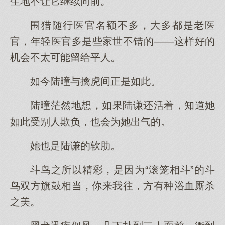
生地不让它继续向前。
围猎随行医官名额不多，大多都是老医
官，年轻医官多是些家世不错的——这样好的
机会不太可能留给平人。
如今陆曈与擒虎间正是如此。
陆曈茫然地想，如果陆谦还活着，知道她
如此受别人欺负，也会为她出气的。
她也是陆谦的软肋。
斗鸟之所以精彩，是因为“滚笼相斗”的斗
鸟双方旗鼓相当，你来我往，方有种浴血厮杀
之美。