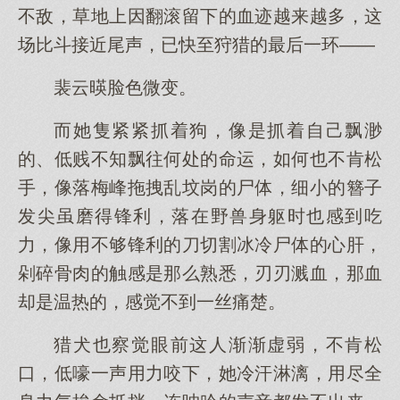
不敌，草地上因翻滚留下的血迹越来越多，这
场比斗接近尾声，已快至狩猎的最后一环——
裴云暎脸色微变。
而她隻紧紧抓着狗，像是抓着自己飘渺
的、低贱不知飘往何处的命运，如何也不肯松
手，像落梅峰拖拽乱坟岗的尸体，细小的簪子
发尖虽磨得锋利，落在野兽身躯时也感到吃
力，像用不够锋利的刀切割冰冷尸体的心肝，
剁碎骨肉的触感是那么熟悉，刃刃溅血，那血
却是温热的，感觉不到一丝痛楚。
猎犬也察觉眼前这人渐渐虚弱，不肯松
口，低嚎一声用力咬下，她冷汗淋漓，用尽全