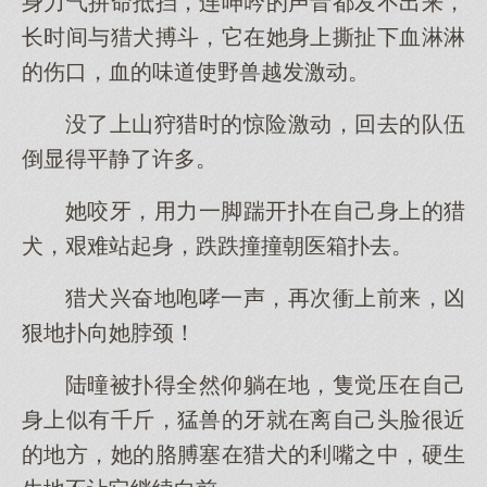
身力气拚命抵挡，连呻吟的声音都发不出来，
长时间与猎犬搏斗，它在她身上撕扯下血淋淋
的伤口，血的味道使野兽越发激动。
没了上山狩猎时的惊险激动，回去的队伍
倒显得平静了许多。
她咬牙，用力一脚踹开扑在自己身上的猎
犬，艰难站起身，跌跌撞撞朝医箱扑去。
猎犬兴奋地咆哮一声，再次衝上前来，凶
狠地扑向她脖颈！
陆曈被扑得全然仰躺在地，隻觉压在自己
身上似有千斤，猛兽的牙就在离自己头脸很近
的地方，她的胳膊塞在猎犬的利嘴之中，硬生