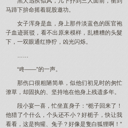
黑犬迅疾似风，几下扑到三人面前，衝到
马蹄下拚命摇着屁股邀功。
女子浑身是血，身上那件淡蓝色的医官袍
子血迹斑驳，看不出原来模样，乱糟糟的头髮
下，一双眼通红狰狞，凶光闪烁。
……
“咚——”的一声。
那伤口很粗陋简单，似他们初见时的匆忙
潦草，却固执的、坚持地在他身上残遗多年。
段小宴一喜，忙坐直身子：“栀子回来了！
他猎了个什么，个头还不小？好栀子，快让我
看看，这是狗獾、兔子？好像是隻白狐狸啊！”