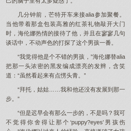
己的脑子里有太多疑惑了。
几分钟前，芒特开车来接alia参加聚餐。
当他带着那盒包装高雅的红茶礼物敲开大门
时，海伦娜热情的接待了他，并且在寥寥几句
谈话中，不动声色的打探了这个男孩一番。
“我觉得他是个不错的男孩，”海伦娜替alia
把那一头浓密的黑发编成漂亮的发辫，含笑
道：“虽然看起来有点愣头青。”
“拜托，姑姑……我和他还没有发展到那一
步。”
“但是迟早会有那么一步的，不是吗？我可
不觉得你舍得让那个‘puppy?eyes’男孩伤