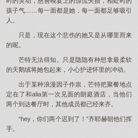
时的灵动，慈善晚宴上的惊慌失措，相处时的
孩子气……每一面都是她，每一面都足够吸引
人。
只是，现在这个悲伤的她又是从哪里而来
的呢。
芒特无法得知。只是隐隐有种想拿最柔软
的天鹅绒将她包起来，小心护进怀里的冲动。
出于某种浪漫因子作祟，芒特把聚餐地点
定在了和alia第一次见面的朗庭酒店，当他们
两个到达餐厅时，其他成员都已经来齐。
“hey，你们两个迟到了！”齐耶赫朝他们挥
手。