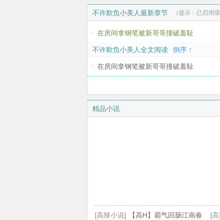
不许欺负小美人最新章节
（提示：已启用缓
在房间拿钢笔被新哥哥撞破羞耻
不许欺负小美人全文阅读
倒序 ↑
在房间拿钢笔被新哥哥撞破羞耻
精品小说
[高辣小说]
【高H】霸气回肠江南春
[