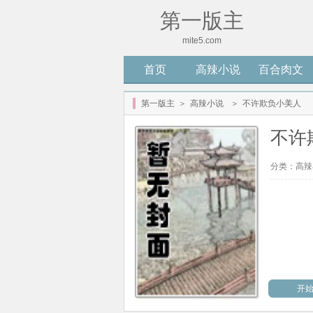
第一版主
mite5.com
首页
高辣小说
百合肉文
第一版主
＞
高辣小说
＞
不许欺负小美人
不许
分类：
高辣
开