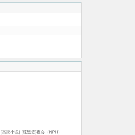
[高辣小说]
[综黑篮]夜会（NPH）