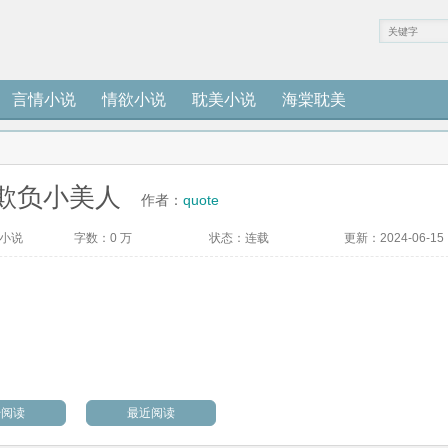
言情小说
情欲小说
耽美小说
海棠耽美
欺负小美人
作者：
quote
小说
字数：
0 万
状态：
连载
更新：
2024-06-15
始阅读
最近阅读