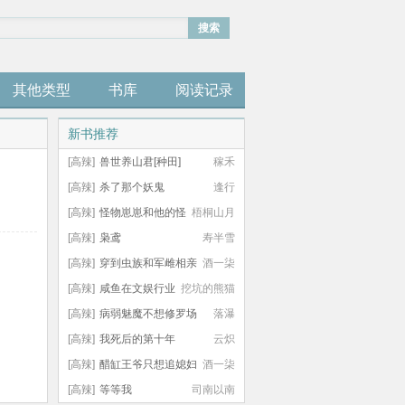
搜索
其他类型
书库
阅读记录
新书推荐
[高辣]
兽世养山君[种田]
稼禾
[高辣]
杀了那个妖鬼
逢行
[高辣]
怪物崽崽和他的怪
梧桐山月
物监护人
[高辣]
枭鸢
寿半雪
[高辣]
穿到虫族和军雌相亲
酒一柒
[高辣]
咸鱼在文娱行业
挖坑的熊猫
里疯狂内卷
[高辣]
病弱魅魔不想修罗场
落瀑
[高辣]
我死后的第十年
云炽
[高辣]
醋缸王爷只想追媳妇
酒一柒
儿
[高辣]
等等我
司南以南