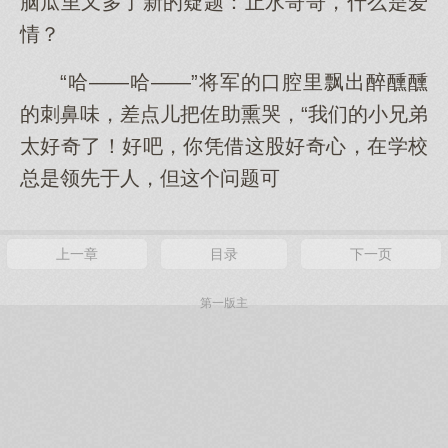
脑瓜里又多了新的疑题：止水哥哥，什么是爱
情？
“哈——哈——”将军的口腔里飘出醉醺醺
的刺鼻味，差点儿把佐助熏哭，“我们的小兄弟
太好奇了！好吧，你凭借这股好奇心，在学校
总是领先于人，但这个问题可
上一章
目录
下一页
第一版主