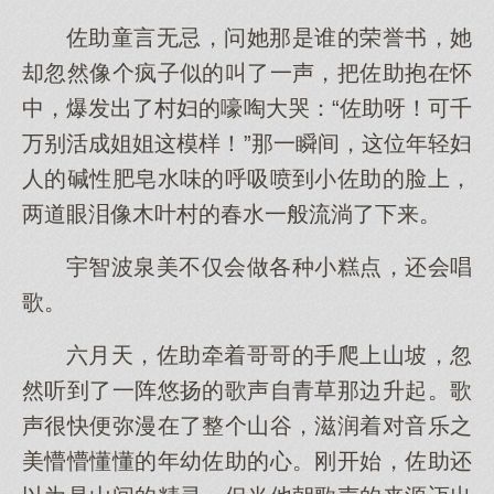
佐助童言无忌，问她那是谁的荣誉书，她
却忽然像个疯子似的叫了一声，把佐助抱在怀
中，爆发出了村妇的嚎啕大哭：“佐助呀！可千
万别活成姐姐这模样！”那一瞬间，这位年轻妇
人的碱性肥皂水味的呼吸喷到小佐助的脸上，
两道眼泪像木叶村的春水一般流淌了下来。
宇智波泉美不仅会做各种小糕点，还会唱
歌。
六月天，佐助牵着哥哥的手爬上山坡，忽
然听到了一阵悠扬的歌声自青草那边升起。歌
声很快便弥漫在了整个山谷，滋润着对音乐之
美懵懵懂懂的年幼佐助的心。刚开始，佐助还