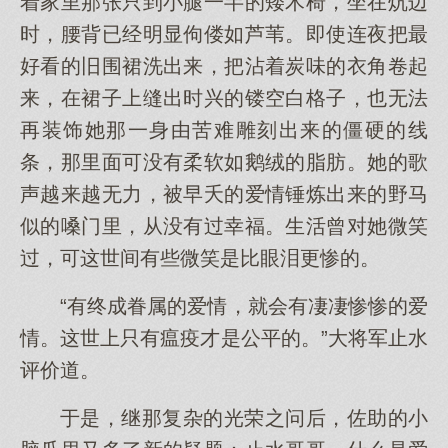
着家里那张只到小腿一半的矮木椅，坐在炕边
时，腰背已经明显佝偻如芦苇。即使连夜把最
好看的旧围裙洗出来，把沾着炭味的衣角卷起
来，在裙子上缝出时兴的镂空白格子，也无法
再装饰她那一身由苦难雕刻出来的僵硬的线
条，那里面可没有柔软如鹅绒的脂肪。她的歌
声越来越无力，被早夭的爱情锤炼出来的野马
似的嗓门里，从没有过幸福。生活曾对她微笑
过，可这世间有些微笑是比眼泪更惨的。
“有终成眷属的爱情，就会有凄凄惨惨的爱
情。这世上只有瘟疫才是公平的。”大将军止水
评价道。
于是，继那复杂的光荣之问后，佐助的小