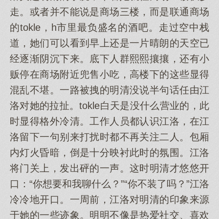
走。或者并不能说是商场三楼，而是联通商场
的tokle，h市里最负盛名的酒吧。走过空中栈
道，她们可以看到早上还是一片晴朗的天空已
经逐渐阴沉下来。底下人群熙熙攘攘，还有小
贩停在商场附近兜售小吃，高楼下的这些显得
混乱不堪。一路被拽的明清没说半句话任由江
洛对她的拉扯。tokle白天是没什么营业的，此
时显得格外冷清。工作人员都认识江洛，在江
洛留下一句别来打扰时都不再关注二人。包厢
内灯火昏暗，倒是十分映衬此时的氛围。江洛
将门关上，发出砰的一声。这时明清才悠悠开
口：“你想要和我聊什么？”“你不装了吗？”江洛
冷冷地开口。一周前，江洛对明清的印象来源
于她的一些迹象。明明不像是热爱社交、喜欢