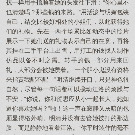
抚一样用手指顺着她的头发往下滑：“你心里不
也清楚吗？那些钱的来路。”用活泼与明媚包装
自己，结交比较好相处的小姐们，以此获得她
们的礼物。先在一两个场景比如动态中的照片
展示一下她们送的礼物表示自己的在意，再将
其挂在二手平台上出售，用打工的钱找人制作
仿品以备不时之需。转手的钱一部分用来回
礼，大部分会被她攒着。“一个胆小鬼没有资格
来指责我配不配。”明清继续开口，只是神色很
自然，尽管每一句话都可以搅动江洛的烦躁与
不安，“你说。你和贺思应从小一起长大，她知
道你喜欢她吗？”啪！这一声在寂静又灰暗的包
厢显得格外响。明清并没有去管她被打的那边
脸，而是静静地看着江洛。“你平时装作的毫不