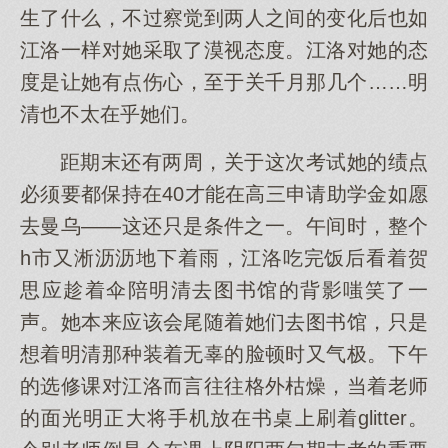
生了什么，不过察觉到两人之间的变化后也如
江洛一样对她采取了漠视态度。江洛对她的态
度是让她有点伤心，至于关千月那几个……明
清也不太在乎她们。
距期末还有两周，关于这次考试她的绩点
必须要都保持在40才能在高三申请助学金如愿
去曼乌——这还只是条件之一。午间时，整个
h市又淅沥沥地下着雨，江洛吃完饭后看着贺
思应趁着伞陪明清去图书馆的背影嗤笑了一
声。她本来应该会尾随着她们去图书馆，只是
想着明清那种装着无辜的脸顿时又气极。下午
的选修课对江洛而言往往格外枯燥，当着老师
的面光明正大将手机放在书桌上刷着glitter。