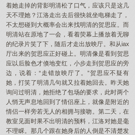
着她走掉的背影明清松了口气，应该只是这几
天不理她？江洛走出去后很快就坐电梯走了，
不太想碰到大概率会出来找明清的贺思应。而
明清站在原地了一会，看着荧幕上播放着无聊
的纪录片笑了下，随后才走出放映厅。和从iax
厅出来的贺思应正好碰上。明清像是看到贺思
应以后脸色才倏地变红，小步走到贺思应的旁
边，说着：“走错放映厅了。”贺思应不疑有
她，打笑了明清几句就又拉着她回去。昨天她
询问过明清，她拒绝了包场的要求，此时两个
人悄无声息地回到了情侣座上，就像是附近的
情侣一样旁若无人的相拥与接吻。第二天，在
教室见面时果不出明清的预料，江洛对她是毫
不理睬。那几个跟在她身后的人倒是不清楚发