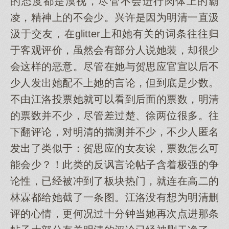
的态度都是漠视，尽管不会进行肉体上的霸
凌，精神上的不会少。兴许是因为明清一直汲
汲于交友，在glitter上和她有关的词条往往归
于客观评价，虽然会有部分人说她装，却很少
会这样的恶意。尽管在她与贺思应官宣以后不
少人发出她配不上她的言论，但到底是少数。
不由江洛投票她就可以看到后面的票数，明清
的票数并不少，尽管差过楚、徐两位很多。往
下翻评论，对明清的揣测并不少，不少人匿名
发出了类似于：贺思应的女友诶，票数怎么可
能会少？！此类的反讽言论帖子含着极强的争
论性，已经被冲到了板块热门，就连在高二的
林霖都给她截了一条图。江洛没有想为明清删
评的心情，更何况过十分钟当她再次点进那条