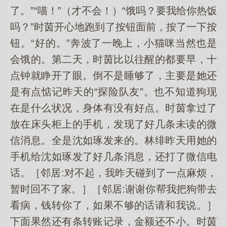
了。”“喵！”（才不会！）“饿吗？要我给你热饭
吗？”时茵开心地跑到了按钮面前，按了一下按
钮。“好的。”奔波了一晚上，小猫咪当然也是
会饿的。第二天，时茵比以往醒的都要早，十
点钟就睁开了眼。倒不是睡够了，主要是她还
是有点惦记昨天的“探险队友”。也不知道狗现
在是什么状况，身体有没有好点。时茵拿过了
放在床头柜上的手机，发现了好几条未读的微
信消息。全是沈如琢发来的。林绯昨天用她的
手机给沈如琢发了好几条消息，还打了微信电
话。［邻居:对不起，我昨天碰到了一点麻烦，
暂时回不了家。］［邻居:谢谢你帮我把狗带去
看病，钱转你了，如果不够的话请和我说。］
下面果然还有条转账记录，金额还不小。时茵