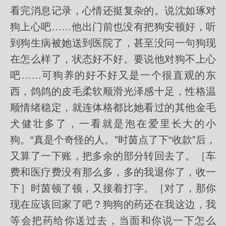
看完消息记录，心情还挺复杂的。说沈如琢对
狗上心吧……他出门前也没有把狗安顿好，听
到狗生病被她送到医院了，甚至没问一句狗现
在怎么样了，状态好不好。要说他对狗不上心
吧……可狗养的好不好又是一个很直观的东
西，鸽鸽的皮毛柔软顺滑光泽感十足，性格温
顺情绪稳定，就连体格都比她看过的其他金毛
犬健壮多了，一看就是泡在爱里长大的小
狗。“真是个奇怪的人。”时茵点了下“收款”后，
又算了一下账，把多余的部分转回去了。［车
费和医疗费没有那么多，多的我退你了，收一
下］时茵顿了顿，又接着打字。［对了，那你
现在应该回家了吧？狗狗的药还在我这边，我
等会把药给你送过去，当面和你说一下怎么