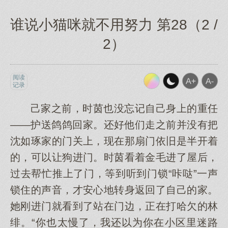
谁说小猫咪就不用努力 第28（2 /
2）
阅读
记录
己家之前，时茵也没忘记自己身上的重任
——护送鸽鸽回家。还好他们走之前并没有把
沈如琢家的门关上，现在那扇门依旧是半开着
的，可以让狗进门。时茵看着金毛进了屋后，
过去帮忙推上了门，等到听到门锁“咔哒”一声
锁住的声音，才安心地转身返回了自己的家。
她刚进门就看到了站在门边，正在打哈欠的林
绯。“你也太慢了，我还以为你在小区里迷路