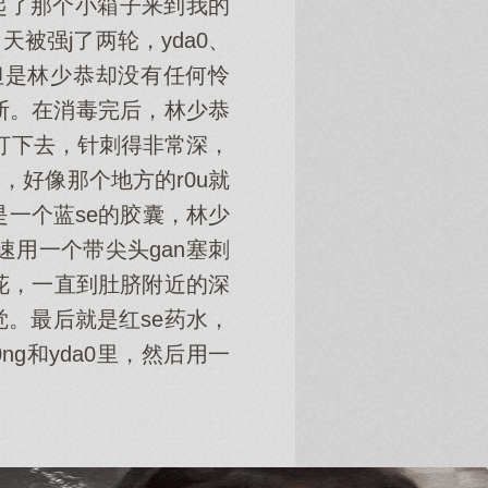
起了那个小箱子来到我的
天被强j了两轮，yda0、
，但是林少恭却没有任何怜
断。在消毒完后，林少恭
置打下去，针刺得非常深，
，好像那个地方的r0u就
是一个蓝se的胶囊，林少
速用一个带尖头gan塞刺
花，一直到肚脐附近的深
。最后就是红se药水，
g和yda0里，然后用一