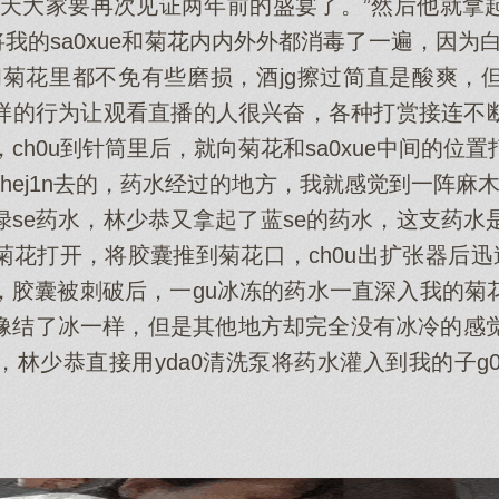
今天大家要再次见证两年前的盛宴了。”然后他就拿
我的sa0xue和菊花内内外外都消毒了一遍，因为白
g里和菊花里都不免有些磨损，酒jg擦过简直是酸爽
样的行为让观看直播的人很兴奋，各种打赏接连不
，ch0u到针筒里后，就向菊花和sa0xue中间的位
hej1n去的，药水经过的地方，我就感觉到一阵麻木
se药水，林少恭又拿起了蓝se的药水，这支药水
花打开，将胶囊推到菊花口，ch0u出扩张器后迅
，胶囊被刺破后，一gu冰冻的药水一直深入我的菊
像结了冰一样，但是其他地方却完全没有冰冷的感觉
，林少恭直接用yda0清洗泵将药水灌入到我的子g0n