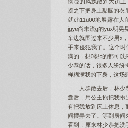
傍晚的风飘散到大街上
睽之下把身上黏腻的衣服
就ch11u00地展露
jgye尚未流g的yu
车边就围过来不少男x
手来侵犯我了。这个时候
满的，想0想c的都可以
少恭的话，很多人纷纷掏
样糊满我的下身，这场露
人群散去后，林少
囊后，用公主抱把我抱
有把我放到床上休息，
间摆弄去了。等到房间
看到，原来林少恭把洗