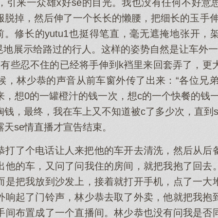
，引来一众雄x好se的目光。我也没有任何不好意
脱掉，然后伸了一个长长的懒腰，把细长的玉手伸出窗
在人前。修长的yutu1也挺得笔直，毫无遮掩地张开
x明晃晃地展示给路过的行人。这样的姿势自然是让车外
，有些忍不住的已经将手伸到k裆里来回套弄了，更大
，林少恭的声音从前车窗外传了出来：“各位兄弟，这
来，想0的一罐橙汁的钱一次，想c的一个快餐的钱
钱，最终，我在车上又不知道被c了多少次，直到sa0x
天se情直播才宣告结束。
恭打了个电话让人来把他的车开去清洗，然后从后
出他的车，又问了问我住的房间，就把我抱了回去
而是把我放到沙发上，接着就打开手机，点了一大
外响起了门铃声，林少恭去取了外卖，他就把我抱
手间布置成了一个直播间。林少恭也没有问我是否