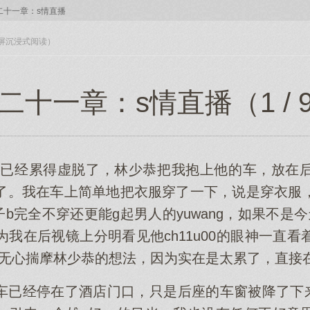
二十一章：s情直播
入全屏沉浸式阅读）
二十一章：s情直播（1 / 
我已经累得虚脱了，林少恭把我抱上他的车，放在
了。我在车上简单地把衣服穿了一下，说是穿衣服
样子b完全不穿还更能g起男人的yuwang，如果不是
我在后视镜上分明看见他ch11u00的眼神一直
我也无心揣摩林少恭的想法，因为实在是太累了，直接
车已经停在了酒店门口，只是后座的车窗被降了下来，