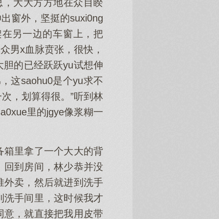
思，大大方方地在众目睽
外，坚挺的suxi0ng
，架在另一边的车窗上，把
一众男x血脉贲张，很快，
胆的已经跃跃yu试想伸
saohu0是个yu求不
一次，划算得很。”听到林
ue里的jgye像浆糊一
备箱里拿了一个大大的背
。回到房间，林少恭并没
堆外卖，然后就进到洗手
到洗手间里，这时候我才
同意，就直接把我用皮带