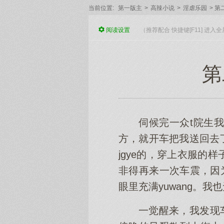
当前位置:
第一版主
>
高辣小说
>
淫虐乐园
>
第
阅读
设置
（推荐配合 快捷键[F11] 进
第
伺候完一众t院生
方，就开车把我送回去
jgye的，穿上衣服的
非得再来一次车震，因为
眼里充满yuwang。
一觉醒来，我发现