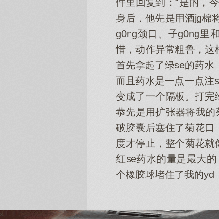
件里回复到：“是的，
身后，他先是用酒jg棉将
g0ng颈口、子g0n
惜，动作异常粗鲁，这
首先拿起了绿se的药水
而且药水是一点一点注s
变成了一个隔板。打完绿
恭先是用扩张器将我的菊
破胶囊后塞住了菊花口
度才停止，整个菊花就
红se药水的量是最大的
个橡胶球堵住了我的yd
x