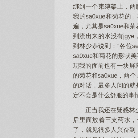
绑到一个束缚架上，两
我的sa0xue和菊
遍，尤其是sa0xue
到流出来的水没有jgy
到林少恭说到：“各位
sa0xue和菊花的形
现我的面前也有一块屏
的菊花和sa0xue，
的对话，最多人问的就
定不会是什么舒服的事
正当我还在疑惑林
后里面放着三支药水，
了，就见很多人兴奋到