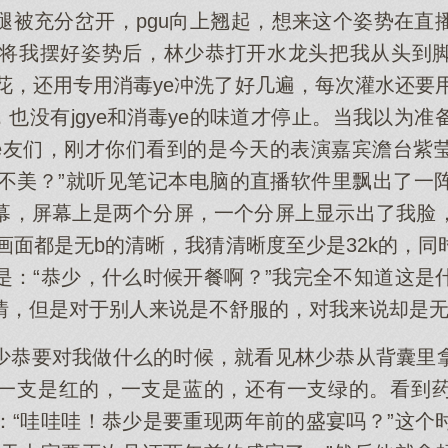
腿被充分岔开，pgu向上翘起，想来这个姿势在直
花的。将我摆好姿势后，林少恭打开水龙头把我从头到
和菊花，还用专用消毒ye冲洗了好几遍，每次灌水还要用
e，也没有jgye和消毒ye的味道才停止。当我以为
se友们，刚才你们看到的是今天的表演嘉宾澹台紫
状美不美？”就听见笔记本电脑的直播软件里飘出了
幕，屏幕上是两个分屏，一个分屏上显示出了我脸
两个画面都是无b的清晰，我猜清晰度至少是32k的，
是：“恭少，什么时候开餐啊？”我完全不知道这是
情，但是对于别人来说是不舒服的，对我来说却是无
少恭要对我做什么的时候，就看见林少恭从背囊里
一支是红的，一支是蓝的，还有一支绿的。看到
：“哇哇哇！恭少是要重现两年前的盛宴吗？”这个