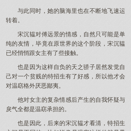
与此同时，她的脑海里也在不断地飞速运
转着。
宋沉韫对傅远景的情感，自然只可能是单
纯的友情，毕竟在原世界的这个阶段，宋沉韫
已经悄悄跟女主有了些接触。
也是因为这样自负的天之骄子居然发觉自
己对一个贫贱的特招生有了好感，所以他才会
对温窈格外厌恶鄙夷。
他对女主的复杂情感后产生的自我怀疑与
戾气全都是温窈承担的。
也是因此，后来的宋沉韫才看清，特招生