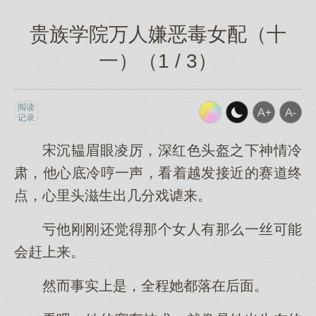
贵族学院万人嫌恶毒女配（十
一）（1 / 3）
阅读
记录
宋沉韫眉眼凌厉，深红色头盔之下神情冷
肃，他心底冷哼一声，看着越发接近的赛道终
点，心里头滋生出几分戏谑来。
亏他刚刚还觉得那个女人有那么一丝可能
会赶上来。
然而事实上是，全程她都落在后面。