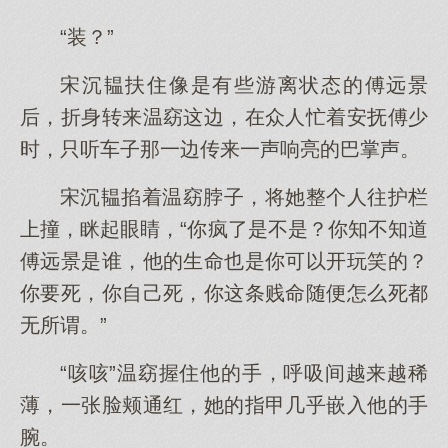
“装？”
宋沉韫扶住像是有些游离状态的傅远景
后，折身转来温窈这边，在众人忙着安抚傅少
时，只听车子那一边传来一声响亮的巴掌声。
宋沉韫掐着温窈脖子，将她整个人往护栏
上撞，眯起眼睛，“你疯了是不是？你知不知道
傅远景是谁，他的生命也是你可以开玩笑的？
你要死，你自己死，你这条贱命随便怎么死都
无所谓。”
“咳咳”温窈握住他的手，呼吸间越来越稀
薄，一张脸颊通红，她的指甲几乎嵌入他的手
腕。