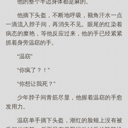
他的整个半边身体都是麻的。
他摘下头盔，不断地呼吸，额角汗水一点
一滴流入脖子间，再消失不见。眼尾的红染着
病态的糜艳，等他反应过来，他的手已经紧紧
抓着身旁温窈的手。
“温窈”
“你疯了？！”
“你想让我死？”
少年脖子间青筋尽显，他握着温窈的手愈
发用力。
温窈单手摘下头盔，潮红的脸颊上没有被