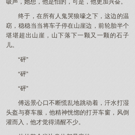
吸声，她想，他是怕的，可是，他更加兴奋。
终于，在所有人鬼哭狼嚎之下，这边的温
窈，稳稳当当将车子停在山崖边，前轮胎半个
堪堪超出山崖，山下落下一颗又一颗的石子
儿。
“砰”
“砰”
“砰”
傅远景心口不断慌乱地跳动着，汗水打湿
头盔与赛车服，他精神恍惚的打开车窗，风倒
灌而入，他才觉得清醒不少。