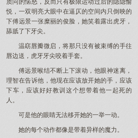
质问的恼怒，反而只有极限运动过后的隐隐愉
悦，一双明亮大眼中在逼仄的空间内只倒映的
下傅远景一张糜丽的俊脸，她笑着露出虎牙，
舔舐了下牙尖。
温窈唇瓣微启，将那只没有被束缚的手往
唇边送，虎牙牙尖咬着手套。
傅远景喉结不断上下滚动，他眼神迷离，
理智在告诉他，他现在应该放开她的手，应该
下车，应该好好教训这个想带着他一起死的
人。
可是他的眼睛无法移开她的一举一动。
她的每个动作都像是带着异样的魔力。