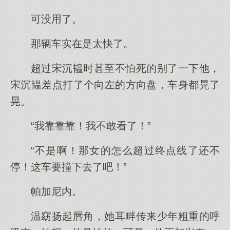
可没用了。
那辆车实在是太快了。
超过宋沉韫时甚至不怕死的别了一下他，
宋沉韫差点打了个向左的方向盘，车身都晃了
晃。
“我靠靠靠！我不敢看了！”
“不是啊！那女的怎么超过终点线了还不
停！这车要撞下去了吧！”
帕加尼内。
温窈扬起唇角，她耳畔传来少年粗重的呼