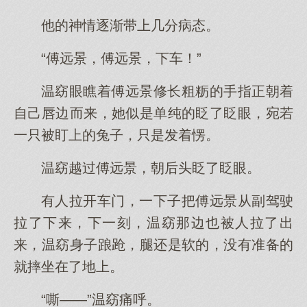
他的神情逐渐带上几分病态。
“傅远景，傅远景，下车！”
温窈眼瞧着傅远景修长粗粝的手指正朝着
自己唇边而来，她似是单纯的眨了眨眼，宛若
一只被盯上的兔子，只是发着愣。
温窈越过傅远景，朝后头眨了眨眼。
有人拉开车门，一下子把傅远景从副驾驶
拉了下来，下一刻，温窈那边也被人拉了出
来，温窈身子踉跄，腿还是软的，没有准备的
就摔坐在了地上。
“嘶——”温窈痛呼。