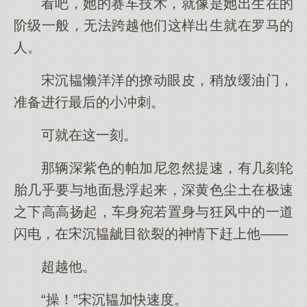
看吧，她的赛车技术，就像是她出生在的
阶级一般，无法跨越他们这样出生就在罗马的
人。
宋沉韫懒洋洋的撩动眼皮，稍放缓油门，
准备进行最后的小冲刺。
可就在这一刻。
那辆深紫色的帕加尼忽然提速，有几刻轮
胎几乎要与地面悬浮起来，深黄色尘土在极速
之下高高扬起，车身宛若置身与狂风中的一道
闪电，在宋沉韫龇目欲裂的神情下赶上他——
超越他。
“操！”宋沉韫加快速度。