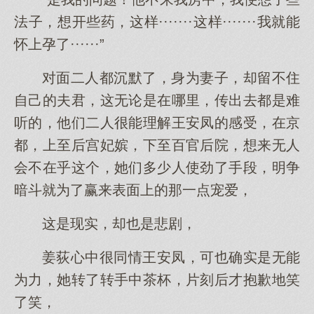
法子，想开些药，这样·······这样·······我就能
怀上孕了······”
对面二人都沉默了，身为妻子，却留不住
自己的夫君，这无论是在哪里，传出去都是难
听的，他们二人很能理解王安凤的感受，在京
都，上至后宫妃嫔，下至百官后院，想来无人
会不在乎这个，她们多少人使劲了手段，明争
暗斗就为了赢来表面上的那一点宠爱，
这是现实，却也是悲剧，
姜荻心中很同情王安凤，可也确实是无能
为力，她转了转手中茶杯，片刻后才抱歉地笑
了笑，