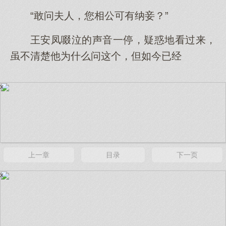
“敢问夫人，您相公可有纳妾？”
王安凤啜泣的声音一停，疑惑地看过来，
虽不清楚他为什么问这个，但如今已经
x
上一章
目录
下一页
x