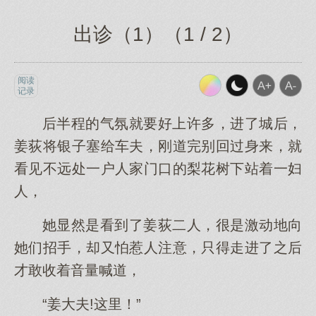
出诊（1）（1 / 2）
阅读
记录
后半程的气氛就要好上许多，进了城后，
姜荻将银子塞给车夫，刚道完别回过身来，就
看见不远处一户人家门口的梨花树下站着一妇
人，
她显然是看到了姜荻二人，很是激动地向
她们招手，却又怕惹人注意，只得走进了之后
才敢收着音量喊道，
“姜大夫!这里！”