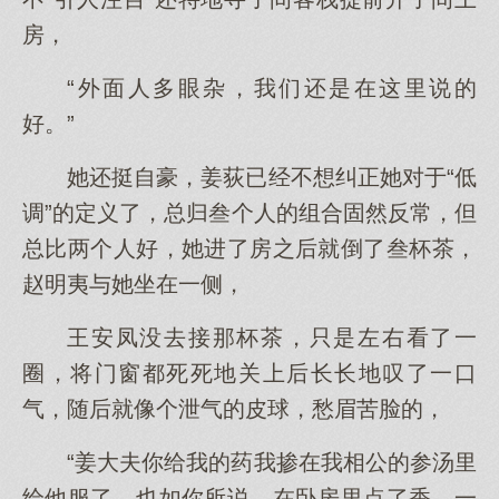
房，
“外面人多眼杂，我们还是在这里说的
好。”
她还挺自豪，姜荻已经不想纠正她对于“低
调”的定义了，总归叁个人的组合固然反常，但
总比两个人好，她进了房之后就倒了叁杯茶，
赵明夷与她坐在一侧，
王安凤没去接那杯茶，只是左右看了一
圈，将门窗都死死地关上后长长地叹了一口
气，随后就像个泄气的皮球，愁眉苦脸的，
“姜大夫你给我的药我掺在我相公的参汤里
给他服了，也如你所说，在卧房里点了香，一